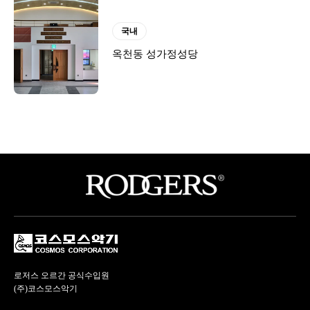
국내
옥천동 성가정성당
로저스 오르간 공식수입원
(주)코스모스악기