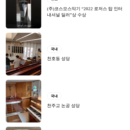
(주)코스모스악기 “2022 로저스 탑 인터
내셔널 딜러”상 수상
국내
천호동 성당
국내
천주교 논공 성당