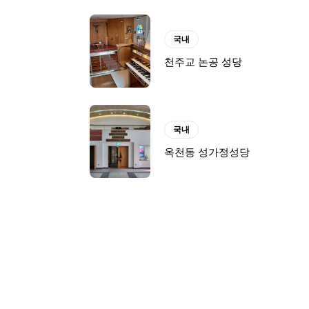
국내
천주교 논공 성당
국내
옥천동 성가정성당