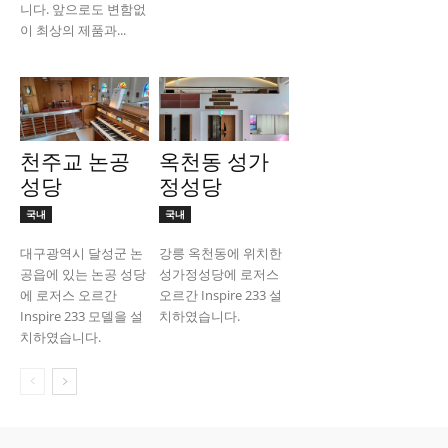
니다. 앞으로도 변함없
이 최상의 제품과...
천주교 논공
옥천동 성가
성당
정성당
국내
국내
대구광역시 달성군 논
강릉 옥천동에 위치한
공읍에 있는 논공 성당
성가정성당에 로저스
에 로저스 오르간
오르간 Inspire 233 설
Inspire 233 모델을 설
치하였습니다.
치하였습니다.