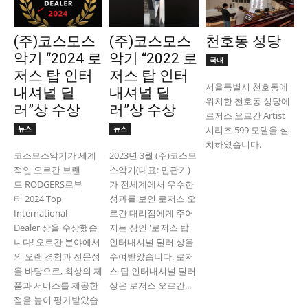
(주)코스모스
(주)코스모스
천호동 성당
악기 “2024 로
악기 “2022 로
국내
저스 탑 인터
저스 탑 인터
서울특별시 천호동에
내셔널 딜
내셔널 딜
위치한 천호동 성당에
러”상 수상
러”상 수상
로저스 오르간 Artist
뉴스
뉴스
시리즈 599 모델을 설
치하였습니다.
코스모스악기가 세계
2023년 3월 (주)코스모
적인 오르간 브랜
스악기(대표: 민관기)
드 RODGERS로부
가 전세계에서 우수한
터 2024 Top
성과를 보인 로저스 오
International
르간 대리점에게 주어
Dealer 상을 수상했습
지는 상인 '로저스 탑
니다! 오르간 분야에서
인터내셔널 딜러'상을
의 오랜 경험과 전문성
수여받았습니다. 로저
을 바탕으로, 최상의 제
스 탑 인터내셔널 딜러
품과 서비스를 제공한
상은 로저스 오르간...
점을 높이 평가받았습