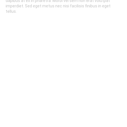
dapibus at ex in pharetra. Morbi vel sem non erat volutpat
imperdiet. Sed eget metus nec nisi facilisis finibus in eget
tellus.