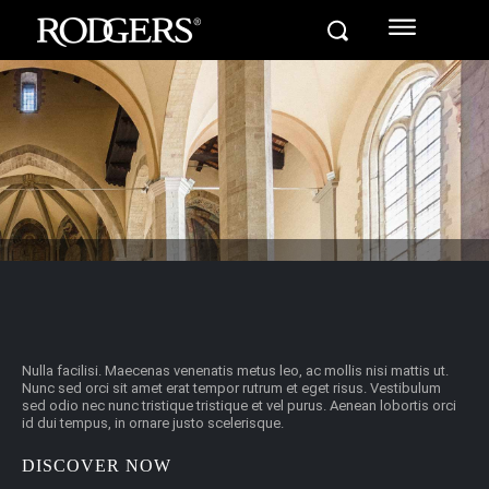
[td_woo_title title_color=”#ffffff” f_title_font_family=”445″
tdc_css=”eyJhbGwiOnsibWFyZ2luLWJvdHRvbSI6IjQwIiwiZGlzcG
f_title_font_transform=”uppercase” f_title_font_spacing=”1″ titl
Nulla facilisi. Maecenas venenatis metus leo, ac mollis nisi mattis ut.
Nunc sed orci sit amet erat tempor rutrum et eget risus. Vestibulum
sed odio nec nunc tristique tristique et vel purus. Aenean lobortis orci
id dui tempus, in ornare justo scelerisque.
DISCOVER NOW