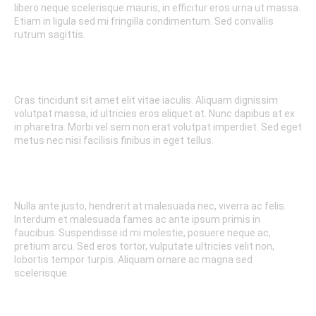
libero neque scelerisque mauris, in efficitur eros urna ut massa.
Etiam in ligula sed mi fringilla condimentum. Sed convallis
rutrum sagittis.
SUSPENSION
Cras tincidunt sit amet elit vitae iaculis. Aliquam dignissim
volutpat massa, id ultricies eros aliquet at. Nunc dapibus at ex
in pharetra. Morbi vel sem non erat volutpat imperdiet. Sed eget
metus nec nisi facilisis finibus in eget tellus.
WHEELS
Nulla ante justo, hendrerit at malesuada nec, viverra ac felis.
Interdum et malesuada fames ac ante ipsum primis in
faucibus. Suspendisse id mi molestie, posuere neque ac,
pretium arcu. Sed eros tortor, vulputate ultricies velit non,
lobortis tempor turpis. Aliquam ornare ac magna sed
scelerisque.