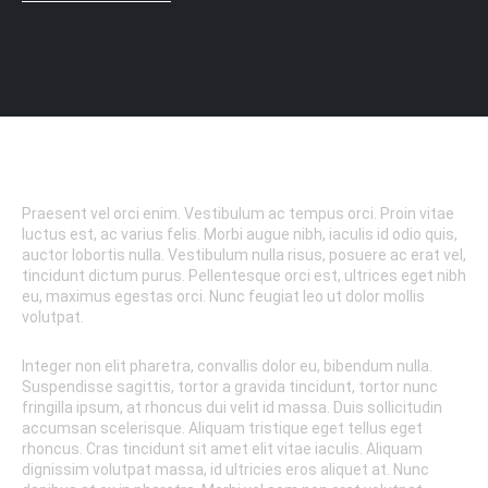
[td_woo_product_price
tdc_css=”eyJhbGwiOnsibWFyZ2luLWJvdHRvbSI6IjAiLCJtYXJna
price_color=”#ffffff” f_price_font_family=”521″ f_price_font_wei
f_price_font_size=”eyJhbGwiOiIyNiIsImxhbmRzY2FwZSI6IjI0IiwicG
content_align_horizontal=”content-horiz-right”]
Praesent vel orci enim. Vestibulum ac tempus orci. Proin vitae
luctus est, ac varius felis. Morbi augue nibh, iaculis id odio quis,
auctor lobortis nulla. Vestibulum nulla risus, posuere ac erat vel,
tincidunt dictum purus. Pellentesque orci est, ultrices eget nibh
eu, maximus egestas orci. Nunc feugiat leo ut dolor mollis
volutpat.
Integer non elit pharetra, convallis dolor eu, bibendum nulla.
Suspendisse sagittis, tortor a gravida tincidunt, tortor nunc
fringilla ipsum, at rhoncus dui velit id massa. Duis sollicitudin
accumsan scelerisque. Aliquam tristique eget tellus eget
rhoncus. Cras tincidunt sit amet elit vitae iaculis. Aliquam
dignissim volutpat massa, id ultricies eros aliquet at. Nunc