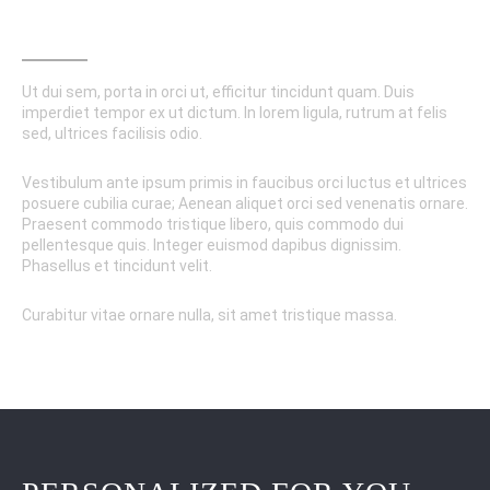
CUSTOM MADE
Ut dui sem, porta in orci ut, efficitur tincidunt quam. Duis
imperdiet tempor ex ut dictum. In lorem ligula, rutrum at felis
sed, ultrices facilisis odio.
Vestibulum ante ipsum primis in faucibus orci luctus et ultrices
posuere cubilia curae; Aenean aliquet orci sed venenatis ornare.
Praesent commodo tristique libero, quis commodo dui
pellentesque quis. Integer euismod dapibus dignissim.
Phasellus et tincidunt velit.
Curabitur vitae ornare nulla, sit amet tristique massa.