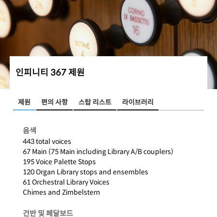
인피니티 367 제원
제원
편의 사항
스탑 리스트
라이브러리
음색
443 total voices
67 Main (75 Main including Library A/B couplers)
195 Voice Palette Stops
120 Organ Library stops and ensembles
61 Orchestral Library Voices
Chimes and Zimbelstern
건반 및 페달보드