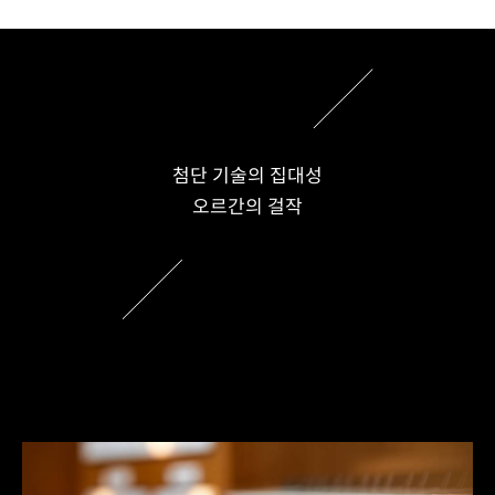
첨단 기술의 집대성
오르간의 걸작
Html code here! Replace this with any non empty raw html
code and that's it.