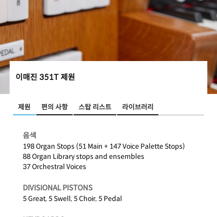
이매진 351T 제원
제원
편의 사항
스탑 리스트
라이브러리
음색
198 Organ Stops (51 Main + 147 Voice Palette Stops)
88 Organ Library stops and ensembles
37 Orchestral Voices
DIVISIONAL PISTONS
5 Great, 5 Swell, 5 Choir, 5 Pedal