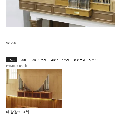
298
TAGS
교회
교회 오르간
파이프 오르간
하이브리드 오르간
Previous article
태장감리교회