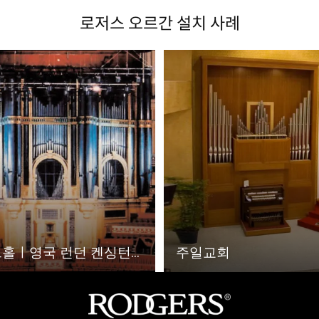
로저스 오르간 설치 사례
ㅣ영국 런던 켄싱턴...
주일교회