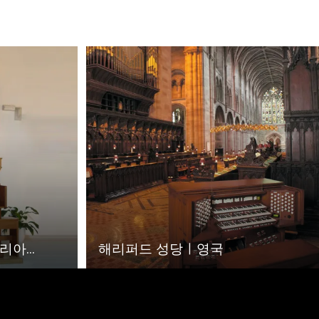
아...
해리퍼드 성당ㅣ영국