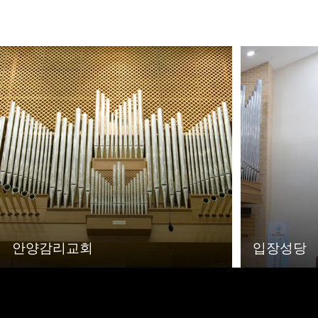
안양감리교회
입장성당