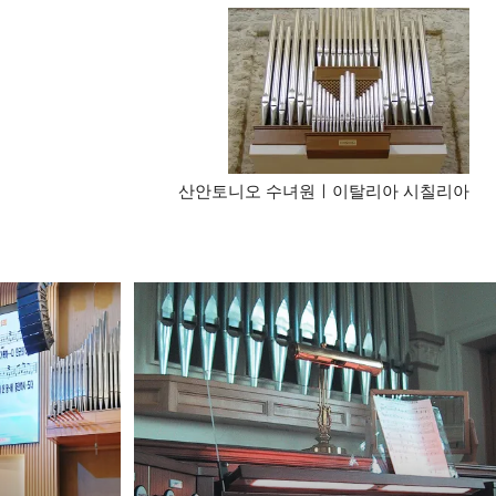
산안토니오 수녀원ㅣ이탈리아 시칠리아