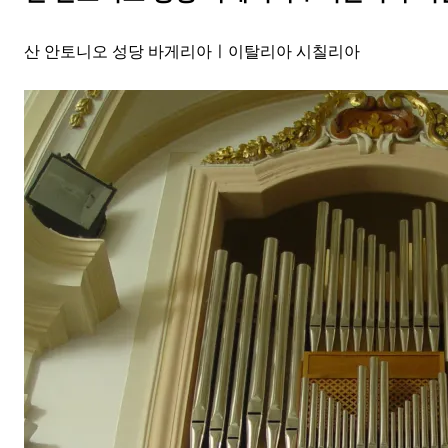
산 안토니오 성당 바게리아ㅣ이탈리아 시칠리아