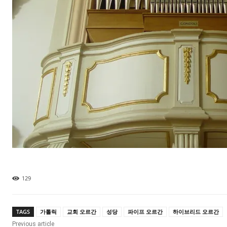
129
TAGS
가톨릭
교회 오르간
성당
파이프 오르간
하이브리드 오르간
Previous article