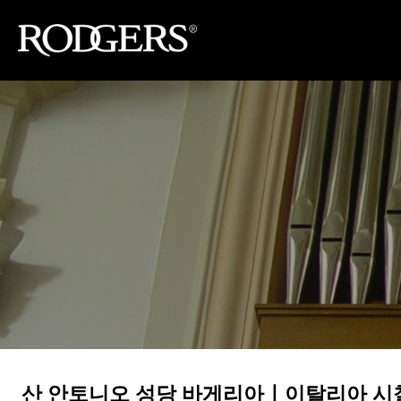
산 안토니오 성당 바게리아ㅣ이탈리아 시