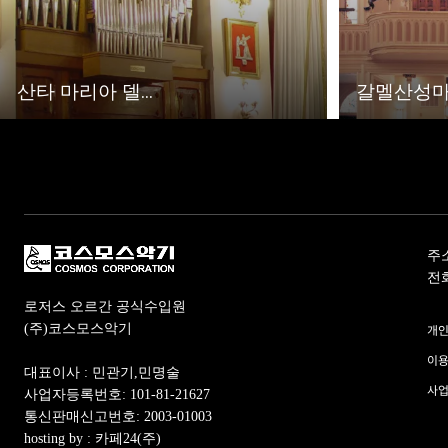
산타 마리아 델...
갈멜산성마리
주
전화 
로저스 오르간 공식수입원
(주)코스모스악기
개
이용
대표이사 : 민관기,민명술
사업
사업자등록번호: 101-81-21627
통신판매신고번호: 2003-01003
hosting by : 카페24(주)